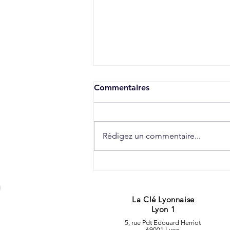
Commentaires
Rédigez un commentaire...
Générateur de Brouillard :
Ce que vous devez savoir
avant l’achat.
La Clé Lyonnaise
Lyon 1
5, rue Pdt Edouard Herriot
69001 Lyon