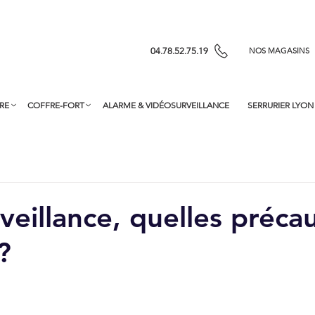
04.78.52.75.19
NOS MAGASINS
RE
COFFRE-FORT
ALARME & VIDÉOSURVEILLANCE
SERRURIER LYON
veillance, quelles préca
?