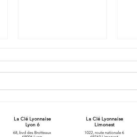
COMPLÉTER SON SYSTÈME
Comm
D’ALARME AVEC LA
meil
VIDÉOSURVEILLANCE
serru
La Clé Lyonnaise
La Clé Lyonnaise
POUR PLUS DE SÉCURITÉ
Lyon 6
Limonest
68, bvd des Brotteaux
1022, route nationale 6
69006 Lyon
69760 Limonest