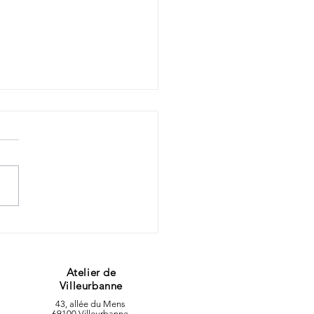
ent bénéficier des
leurs services de
rerie ?
Atelier de
Villeurbanne
43, allée du Mens
69100 Villeurbanne