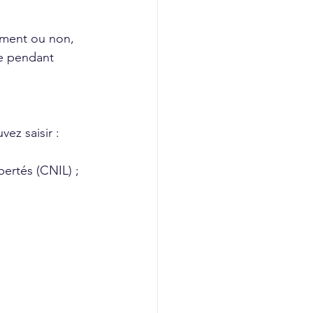
tement ou non, 
ce pendant 
vez saisir :
bertés (CNIL) ; 