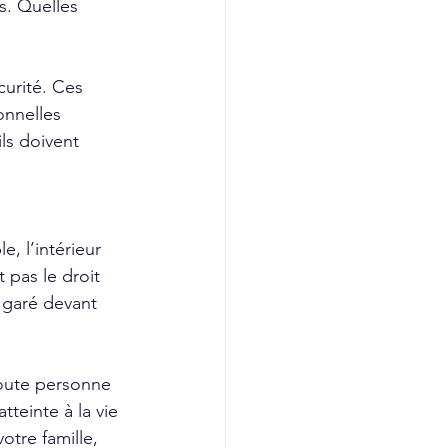
s. Quelles 
curité. Ces 
onnelles 
ils doivent 
, l’intérieur 
 pas le droit 
e garé devant 
toute personne 
tteinte à la vie 
tre famille, 