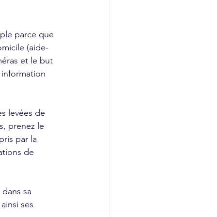
mple parce que 
micile (aide-
éras et le but 
 information 
es levées de 
, prenez le 
ris par la 
ations de 
s dans sa 
ainsi ses 