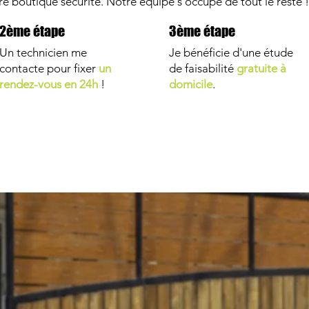
re boutique sécurité. Notre équipe s'occupe de tout le reste !
2ème étape
3ème étape
Un technicien me
Je bénéficie d'une étude
contacte pour fixer
un
de faisabilité
gratuite à
rendez-vous en 24h
!
domicile
.