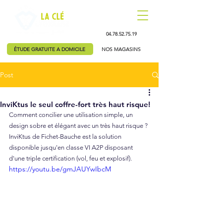
04.78.52.75.19
ÉTUDE GRATUITE A DOMICILE
NOS MAGASINS
Post
InviKtus le seul coffre-fort très haut risque!
Comment concilier une utilisation simple, un 
design sobre et élégant avec un très haut risque ? 
InviKtus de Fichet-Bauche est la solution 
disponible jusqu'en classe VI A2P disposant 
d'une triple certification (vol, feu et explosif).
https://youtu.be/gmJAUYwIbcM