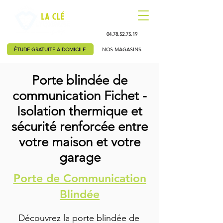
04.78.52.75.19
ÉTUDE GRATUITE A DOMICILE
NOS MAGASINS
Porte blindée de
communication Fichet -
Isolation thermique et
sécurité renforcée entre
votre maison et votre
garage
Porte de Communication
Blindée
Découvrez la porte blindée de