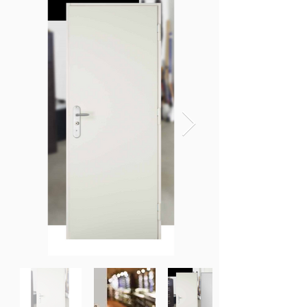
une protection optimale contre les tentatives 
d'effraction, en combinant un blindage 
certifié et un système de verrouillage haute 
sécurité.

Découvrez ci-dessous les caractéristiques de 
cette porte, ainsi que les avantages qu'elle 
offre pour votre sécurité :

La porte blindée Fichet DUO G071 est 
équipée d'un blindage certifié, composé 
d'une plaque d'acier de 2 mm d'épaisseur 
et d'une serrure haute sécurité multipoints. 
Cette serrure dispose de 7 points de 
verrouillage, répartis sur la hauteur de la 
porte, ce qui garantit une résistance 
maximale aux tentatives d'effraction. La 
porte est également équipée d'un système 
de sécurité anti-dégondage, qui empêche 