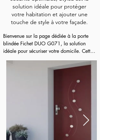
solution idéale pour protéger
votre habitation et ajouter une
touche de style à votre façade.
Bienvenue sur la page dédiée à la porte 
blindée Fichet DUO G071, la solution 
idéale pour sécuriser votre domicile. Cette 
porte haut de gamme est conçue pour offrir 
une protection optimale contre les tentatives 
d'effraction, en combinant un blindage 
certifié et un système de verrouillage haute 
sécurité.

Découvrez ci-dessous les caractéristiques de 
cette porte, ainsi que les avantages qu'elle 
offre pour votre sécurité :

La porte blindée Fichet DUO G071 est 