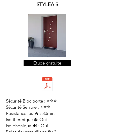
STYLEA S
Etude gratuite
⭐
⭐
Sécurité Bloc porte : ⭐
⭐
⭐
Sécurité Serrure : ⭐
Résistance feu 🔥 : 30min
Iso thermique ❄️: Oui
Iso phonique 🔊 : Oui
Point de verrouillage 🔒 : 3