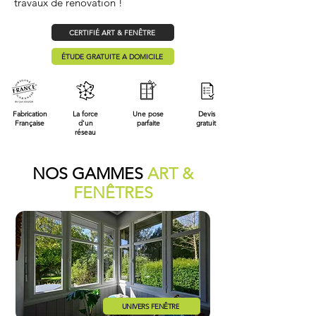
travaux de rénovation !
CERTIFIÉ ART & FENÊTRE
ÉTUDE GRATUITE A DOMICILE
Fabrication
La force
Une pose
Devis
Française
d'un
parfaite
gratuit
réseau
NOS GAMMES
ART &
FENÊTRES
UNIVERS FENÊTRE